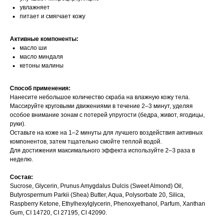
увлажняет
питает и смягчает кожу
Активные компоненты:
масло ши
масло миндаля
кетоны малины
Способ применения:
Нанесите небольшое количество скраба на влажную кожу тела.
Массируйте круговыми движениями в течение 2–3 минут, уделяя
особое внимание зонам с потерей упругости (бедра, живот, ягодицы,
руки).
Оставьте на коже на 1–2 минуты для лучшего воздействия активных
компонентов, затем тщательно смойте теплой водой.
Для достижения максимального эффекта используйте 2–3 раза в
неделю.
Состав:
Sucrose, Glycerin, Prunus Amygdalus Dulcis (Sweet Almond) Oil,
Butyrospermum Parkii (Shea) Butter, Aqua, Polysorbate 20, Silica,
Raspberry Ketone, Ethylhexylglycerin, Phenoxyethanol, Parfum, Xanthan
Gum, CI 14720, CI 27195, CI 42090.