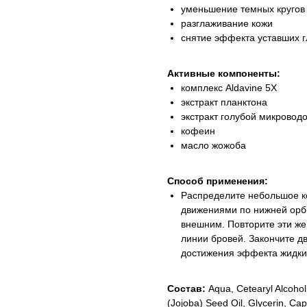
уменьшение темных кругов
разглаживание кожи
снятие эффекта уставших г
Активные компоненты:
комплекс Aldavine 5X
экстракт планктона
экстракт голубой микровод
кофеин
масло жожоба
Способ применения:
Распределите небольшое 
движениями по нижней орбит
внешним. Повторите эти же
линии бровей. Закончите д
достижения эффекта жидких
Состав:
Aqua, Cetearyl Alcohol
(Jojoba) Seed Oil, Glycerin, Cap