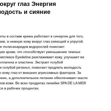
округ глаз Энергия
одость и сияние
ты в составе крема работают в синергии для того,
жим, а нежную кожу вокруг глаз сияющей и упругой.
ве полисахаридов водорослей помогает
ию крови, что способствует уменьшению темных
комплексе Eyedeline разглаживает кожу, улучшает ее
оллагена и эластина. Экстракт голубой
к голубой ретинол, помогает продлить молодость
 кожу глаз от внешних агрессивных факторов. За
феин, а дополнительное питание обеспечивает масло
пов кожи. Во всех продуктах линейки SPA DE LA MER
я в рабочих процентах.