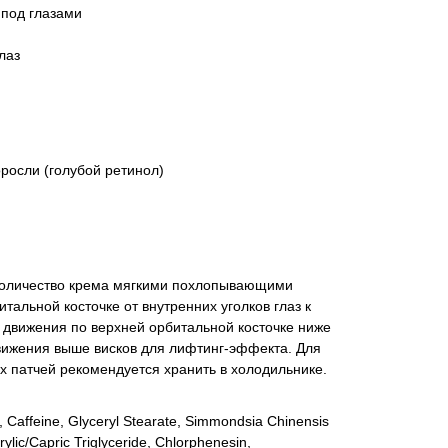
 под глазами
лаз
оросли (голубой ретинол)
количество крема мягкими похлопывающими
альной косточке от внутренних уголков глаз к
 движения по верхней орбитальной косточке ниже
вижения выше висков для лифтинг-эффекта. Для
 патчей рекомендуется хранить в холодильнике.
, Caffeine, Glyceryl Stearate, Simmondsia Chinensis
rylic/Capric Triglyceride, Chlorphenesin,