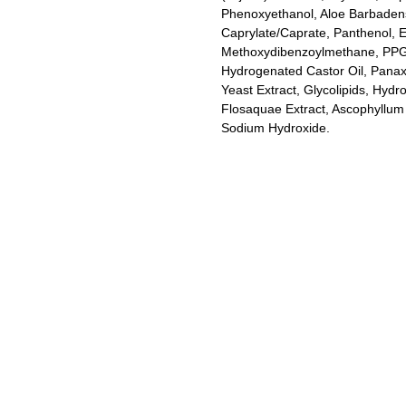
Phenoxyethanol, Aloe Barbadens
Caprylate/Caprate, Panthenol, 
Methoxydibenzoylmethane, PPG-2
Hydrogenated Castor Oil, Panax
Yeast Extract, Glycolipids, Hy
Flosaquae Extract, Ascophyllum
Sodium Hydroxide.