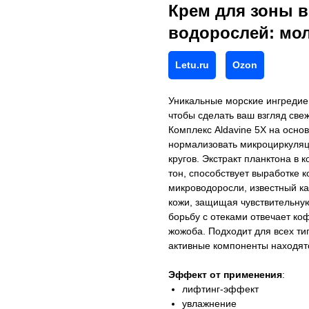
Крем для зоны в
водорослей: мол
Letu.ru
Ozon
Уникальные морские ингредиен
чтобы сделать ваш взгляд све
Комплекс Aldavine 5X на осно
нормализовать микроциркуляц
кругов. Экстракт планктона в 
тон, способствует выработке к
микроводоросли, известный ка
кожи, защищая чувствительную
борьбу с отеками отвечает ко
жожоба. Подходит для всех ти
активные компоненты находятс
Эффект от применения
:
лифтинг-эффект
увлажнение