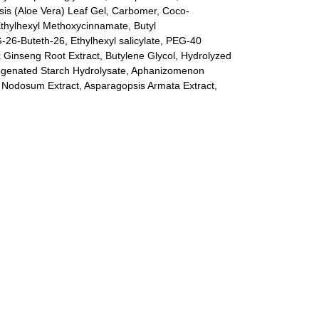
is (Aloe Vera) Leaf Gel, Carbomer, Coco-
Ethylhexyl Methoxycinnamate, Butyl
6-Buteth-26, Ethylhexyl salicylate, PEG-40
 Ginseng Root Extract, Butylene Glycol, Hydrolyzed
drogenated Starch Hydrolysate, Aphanizomenon
 Nodosum Extract, Asparagopsis Armata Extract,