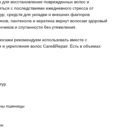
ы для восстановления поврежденных волос и
ться с последствиями ежедневного стресса от
ур, средств для укладки и внешних факторов.
нов, пантенола и кератина вернут волосам здоровый
ончиков и спутанности без утяжеления.
лосами рекомендуем использовать вместе с
и укрепления волос Care&Repair. Есть в объемах
тур
ины пшеницы
ен