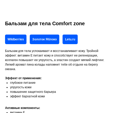
Бальзам для тела Comfort zone
Wildberries
Золотое Яблоко
Letu.ru
Бальзам для тела успокаивает и восстанавливает кожу. Тройной
эффект: витамин Е питает кожу и способствует ее регенерации,
коллаген повышает ее упругость, а эластин создает мягкий лифтинг.
Легкий аромат пина колады напомнит тебе об отдыхе на берегу
океана.
Эффект от применения:
глубокое питание
упругость кожи
повышение защитного барьера
эффект бархатной кожи
Активные компоненты:
витамин Е